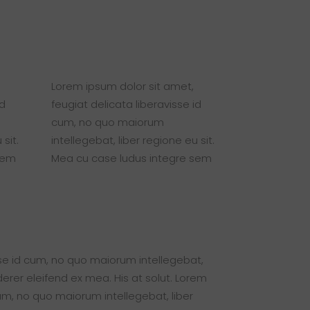
Lorem ipsum dolor sit amet,
id
feugiat delicata liberavisse id
cum, no quo maiorum
 sit.
intellegebat, liber regione eu sit.
sem
Mea cu case ludus integre sem
sse id cum, no quo maiorum intellegebat,
iderer eleifend ex mea. His at solut. Lorem
cum, no quo maiorum intellegebat, liber