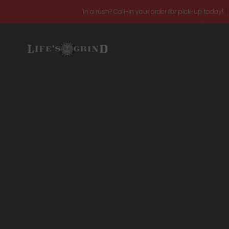
In a rush? Call-in your order for pick-up today!
(