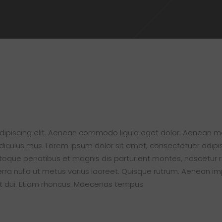
adipiscing elit. Aenean commodo ligula eget dolor. Aenean
idiculus mus. Lorem ipsum dolor sit amet, consectetuer adip
que penatibus et magnis dis parturient montes, nascetur ri
viverra nulla ut metus varius laoreet. Quisque rutrum. Aenean imp
get dui. Etiam rhoncus. Maecenas tempus