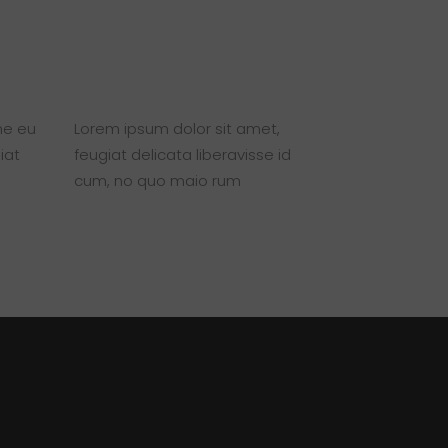
ne eu
Lorem ipsum dolor sit amet,
iat
feugiat delicata liberavisse id
cum, no quo maio rum