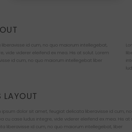
YOUT
a liberavisse id cum, no quo maiorum intellegebat,
Lo
re, vide viderer eleifend ex mea. His at solut. Lorem
li
avisse id cum, no quo maiorum intellegebat liber
in
lu
HS LAYOUT
 ipsum dolor sit amet, feugiat delicata liberavisse id cum, n
ea cu case ludus integre, vide viderer eleifend ex mea. His at
ata liberavisse id cum, no quo maiorum intellegebat, liber