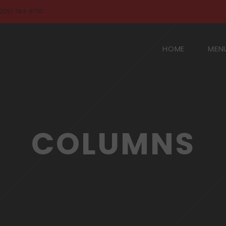
209) 744-9770
HOME
MEN
COLUMNS