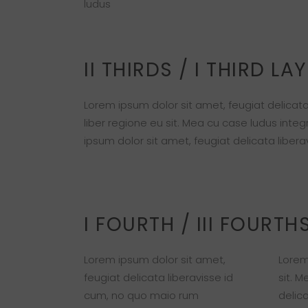
ludus
II THIRDS / I THIRD LA
Lorem ipsum dolor sit amet, feugiat delicat
liber regione eu sit. Mea cu case ludus integ
ipsum dolor sit amet, feugiat delicata liber
I FOURTH / III FOURT
Lorem ipsum dolor sit amet,
Lorem
feugiat delicata liberavisse id
sit. M
cum, no quo maio rum
delic