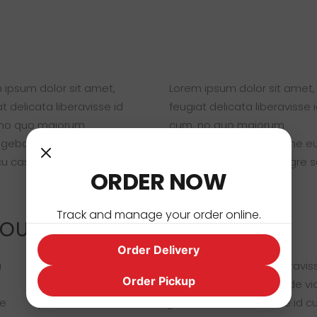
 ipsum dolor sit amet,
Lorem ipsum dolor sit amet,
t delicata liberavisse id
feugiat delicata liberavisse 
no quo maiorum
cum, no quo maiorum
egebat, liber regione eu sit.
intellegebat, liber regione eu
u case ludus integre sem
Mea cu case ludus integre 
ORDER NOW
Track and manage your order online.
YOUT
Order Delivery
a
Lorem ipsum dolor sit amet, feugiat delicata liberavi
Order Pickup
liber regione eu sit. Mea cu case ludus integre, vide v
se
ipsum dolor sit amet, feugiat delicata liberavisse id 