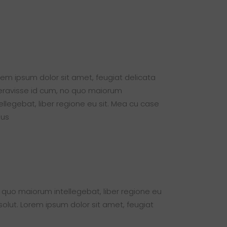
rem ipsum dolor sit amet, feugiat delicata
beravisse id cum, no quo maiorum
tellegebat, liber regione eu sit. Mea cu case
dus
o quo maiorum intellegebat, liber regione eu
 solut. Lorem ipsum dolor sit amet, feugiat