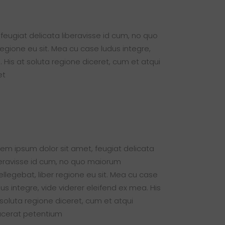
feugiat delicata liberavisse id cum, no quo
regione eu sit. Mea cu case ludus integre,
. His at soluta regione diceret, cum et atqui
et
rem ipsum dolor sit amet, feugiat delicata
beravisse id cum, no quo maiorum
tellegebat, liber regione eu sit. Mea cu case
dus integre, vide viderer eleifend ex mea. His
 soluta regione diceret, cum et atqui
acerat petentium