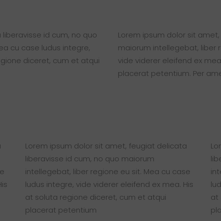
 liberavisse id cum, no quo
Lorem ipsum dolor sit amet, 
Mea cu case ludus integre,
maiorum intellegebat, liber 
egione diceret, cum et atqui
vide viderer eleifend ex mea
placerat petentium. Per am
a
Lorem ipsum dolor sit amet, feugiat delicata
Lo
liberavisse id cum, no quo maiorum
li
se
intellegebat, liber regione eu sit. Mea cu case
in
His
ludus integre, vide viderer eleifend ex mea. His
lu
at soluta regione diceret, cum et atqui
at
placerat petentium
pl