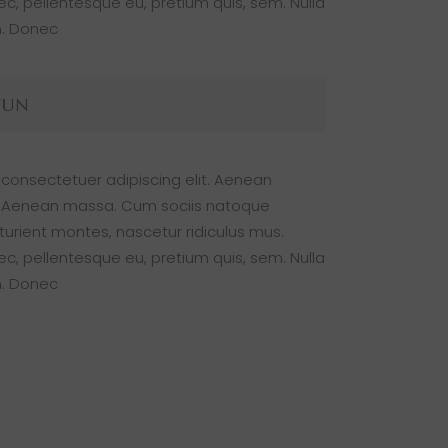
nec, pellentesque eu, pretium quis, sem. Nulla
. Donec
FUN
 consectetuer adipiscing elit. Aenean
. Aenean massa. Cum sociis natoque
turient montes, nascetur ridiculus mus.
nec, pellentesque eu, pretium quis, sem. Nulla
. Donec