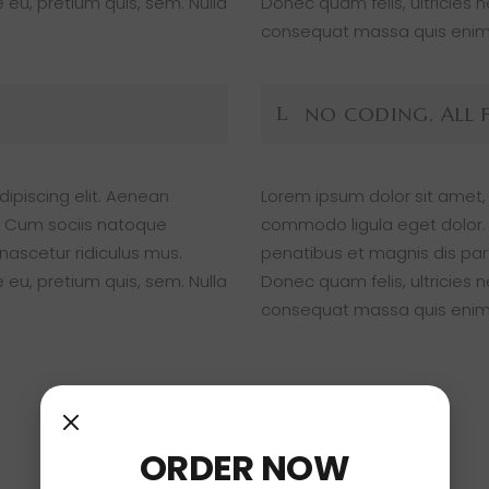
 eu, pretium quis, sem. Nulla
Donec quam felis, ultricies 
consequat massa quis enim
NO CODING. ALL 
ipiscing elit. Aenean
Lorem ipsum dolor sit amet,
 Cum sociis natoque
commodo ligula eget dolor
nascetur ridiculus mus.
penatibus et magnis dis par
 eu, pretium quis, sem. Nulla
Donec quam felis, ultricies 
consequat massa quis enim
ORDER NOW